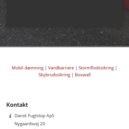
Mobil dæmning
|
Vandbarriere
|
Stormflodssikring
|
Skybrudssikring
|
Boxwall
Kontakt
Dansk Fugtstop ApS
Nygaardsvej 20