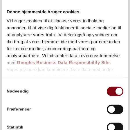
ansvarlig produktion.
Denne hjemmeside bruger cookies
Vi bruger cookies til at tilpasse vores indhold og
Ingeniør og autoriseret
annoncer, til at vise dig funktioner til sociale medier og til
kloakmester sikrer dig den rette
at analysere vores trafik. Vi deler også oplysninger om
løsning
din brug af vores hjemmeside med vores partnere inden
for sociale medier, annonceringspartnere og
Hos os møder du faglig tyngde, der rækker ud over
analysepartnere. Vi indsamler data i overensstemmelse
almindeligt salg. Virksomheden ledes af Kim Nymand
med
Googles Business Data Responsibility Site
.
Hansen, der er både uddannet bygningsingeniør og
Vores partnere kan kombinere disse data med andre
autoriseret kloakmester. Denne kombination giver os en
oplysninger, du har givet dem, eller som de har indsamlet
unik stor ekspertise inden for vandhåndtering og sikring af
fra din brug af deres tjenester.
Samtykkevalg
ejendomme.
Se Cookie & Privatlivspolitik
her
Nødvendig
Vi tilbyder god rådgivning baseret på dyb teknisk indsigt,
hvor vi ser på din ejendom som en helhed. Fordi vi er
Præferencer
autoriserede, har vi forudsætningerne for at vurdere alt
fra terrænets hældning til kloaksystemets kapacitet, så du
får en løsning, der holder tæt, når
skybruddet
melder sin
Statistik