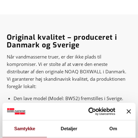
Original kvalitet – produceret i
Danmark og Sverige
Når vandmasserne truer, er der ikke plads til
kompromiser. Vi er stolte af at være den eneste
distributør af den originale NOAQ BOXWALL i Danmark.
Vi garanterer høj skandinavisk kvalitet, da produktionen
foregår lokalt:
Den lave model (Model: BW52) fremstilles i Sverige.
Den høje model (Model: BW102) produceres her i
Danmark.
Samtykke
Detaljer
Om
Denne skandinaviske forankring sikrer ikke blot en høj og
ensartet standard, men også korte leveringstider og en