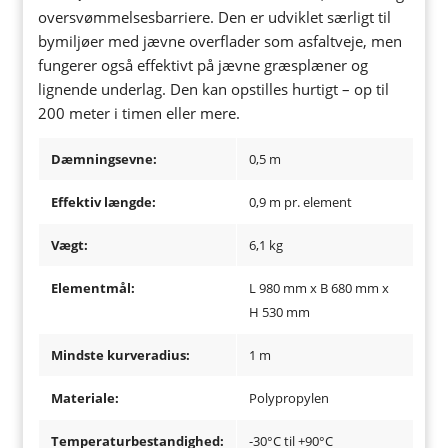
oversvømmelsesbarriere. Den er udviklet særligt til
bymiljøer med jævne overflader som asfaltveje, men
fungerer også effektivt på jævne græsplæner og
lignende underlag. Den kan opstilles hurtigt – op til
200 meter i timen eller mere.
Dæmningsevne:
0,5 m
Effektiv længde:
0,9 m pr. element
Vægt:
6,1 kg
Elementmål:
L 980 mm x B 680 mm x
H 530 mm
Mindste kurveradius:
1 m
Materiale:
Polypropylen
Temperaturbestandighed:
-30°C til +90°C