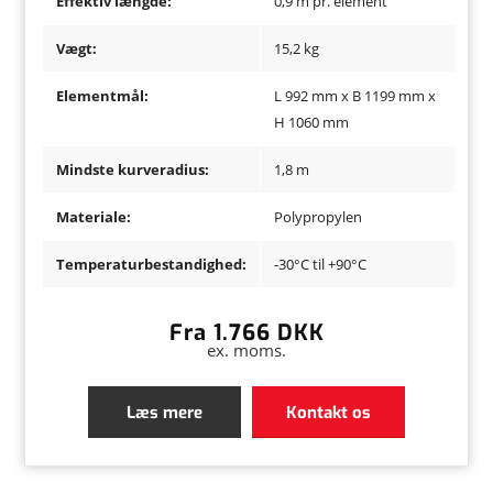
Effektiv længde:
0,9 m pr. element
Vægt:
15,2 kg
Elementmål:
L 992 mm x B 1199 mm x
H 1060 mm
Mindste kurveradius:
1,8 m
Materiale:
Polypropylen
Temperaturbestandighed:
-30°C til +90°C
Fra 1.766 DKK
ex. moms.
Læs mere
Kontakt os