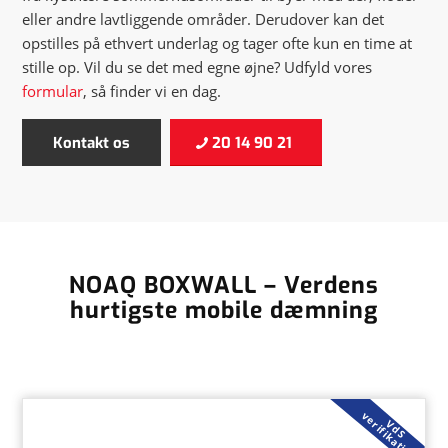
eller andre lavtliggende områder. Derudover kan det
opstilles på ethvert underlag og tager ofte kun en time at
stille op. Vil du se det med egne øjne? Udfyld vores
formular
, så finder vi en dag.
Kontakt os
20 14 90 21
NOAQ BOXWALL – Verdens
hurtigste mobile dæmning
v
n
V
d
S
e
r
i
f
i
k
a
t
i
o